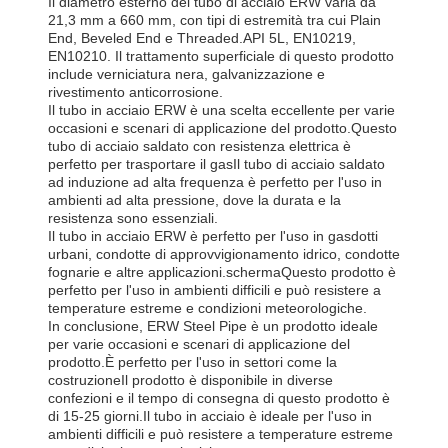
Il diametro esterno del tubo di acciaio ERW varia da
21,3 mm a 660 mm, con tipi di estremità tra cui Plain
End, Beveled End e Threaded.API 5L, EN10219,
EN10210. Il trattamento superficiale di questo prodotto
include verniciatura nera, galvanizzazione e
rivestimento anticorrosione.
Il tubo in acciaio ERW è una scelta eccellente per varie
occasioni e scenari di applicazione del prodotto.Questo
tubo di acciaio saldato con resistenza elettrica è
perfetto per trasportare il gasIl tubo di acciaio saldato
ad induzione ad alta frequenza è perfetto per l'uso in
ambienti ad alta pressione, dove la durata e la
resistenza sono essenziali.
Il tubo in acciaio ERW è perfetto per l'uso in gasdotti
urbani, condotte di approvvigionamento idrico, condotte
fognarie e altre applicazioni.schermaQuesto prodotto è
perfetto per l'uso in ambienti difficili e può resistere a
temperature estreme e condizioni meteorologiche.
In conclusione, ERW Steel Pipe è un prodotto ideale
per varie occasioni e scenari di applicazione del
prodotto.È perfetto per l'uso in settori come la
costruzioneIl prodotto è disponibile in diverse
confezioni e il tempo di consegna di questo prodotto è
di 15-25 giorni.Il tubo in acciaio è ideale per l'uso in
ambienti difficili e può resistere a temperature estreme