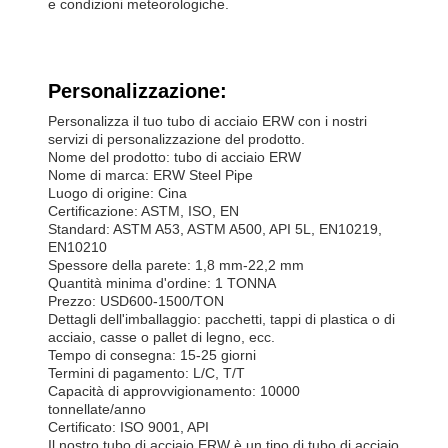
e condizioni meteorologiche.
Personalizzazione:
Personalizza il tuo tubo di acciaio ERW con i nostri
servizi di personalizzazione del prodotto.
Nome del prodotto: tubo di acciaio ERW
Nome di marca: ERW Steel Pipe
Luogo di origine: Cina
Certificazione: ASTM, ISO, EN
Standard: ASTM A53, ASTM A500, API 5L, EN10219,
EN10210
Spessore della parete: 1,8 mm-22,2 mm
Quantità minima d'ordine: 1 TONNA
Prezzo: USD600-1500/TON
Dettagli dell'imballaggio: pacchetti, tappi di plastica o di
acciaio, casse o pallet di legno, ecc.
Tempo di consegna: 15-25 giorni
Termini di pagamento: L/C, T/T
Capacità di approvvigionamento: 10000
tonnellate/anno
Certificato: ISO 9001, API
Il nostro tubo di acciaio ERW è un tipo di tubo di acciaio