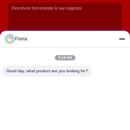
Fiona
6:19 AM
INVIA
Good day, what product are you looking for?
INDIRIZZO
Stanze 2408,2409,2410, edificio di Huakun, No.200 strada
orientale di Xiangfu della parte 2, via di Dongjing, distretto di
Yuhua, Chang-Sha, Cina