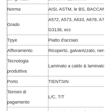
Norma
AISI, ASTM, le BS, BACCANO, 
A572, A573, A633, A678, A709,
Grado
G3136, ecc
Tpye
Piatto d'acciaio
Affioramento
Ricoperto, galvanizzato, nero s
Tecnologia
Laminato a caldo & laminato a 
produttiva
Porto
TIENTSIN
Termini di
L/C, T/T
pagamento