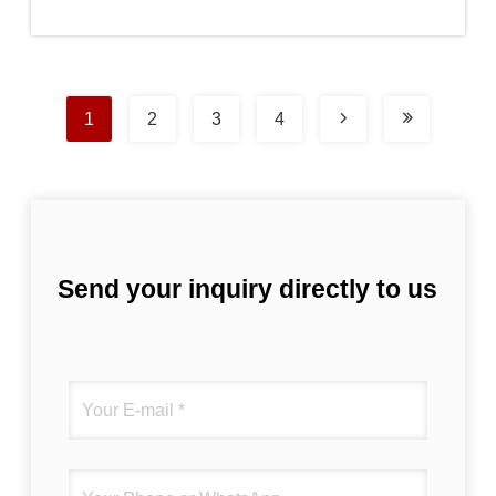
costruzioni
prezzo
1
2
3
4
Send your inquiry directly to us