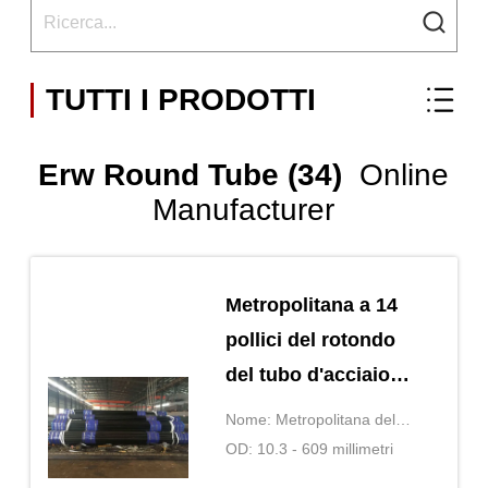
TUTTI I PRODOTTI
Erw Round Tube (34)
Online
Manufacturer
Metropolitana a 14
pollici del rotondo
del tubo d'acciaio
Q235 Q345 ASTM
Nome: Metropolitana del
A53 ERW di ERW
rotondo di ERW
OD: 10.3 - 609 millimetri