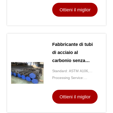
Ottieni il miglior
prezzo
Fabbricante di tubi
di acciaio al
carbonio senza
saldatura di
Standard: ASTM A106,
precisione spessore
ASTM A53, API 5L, DIN
Processing Service:
0,2-100 mm tubo
17175, GB/T8162,
Punching, Cutting, Bending
GB/T8163
rotondo
Ottieni il miglior
prezzo