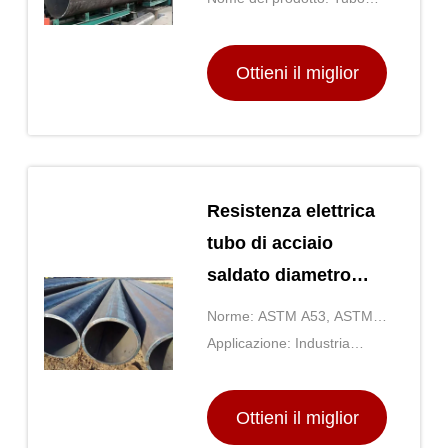
galvanizzata, rivestimento
d'acciaio ERW
anticorrosione
Ottieni il miglior
prezzo
Resistenza elettrica
tubo di acciaio
saldato diametro
esterno da 21,3 mm
Norme: ASTM A53, ASTM
a 660 mm
A500, API 5L, EN10219,
Applicazione: Industria
EN10210
petrolifera e del gas,
approvvigionamento idrico e
Ottieni il miglior
idraulico, strutture e