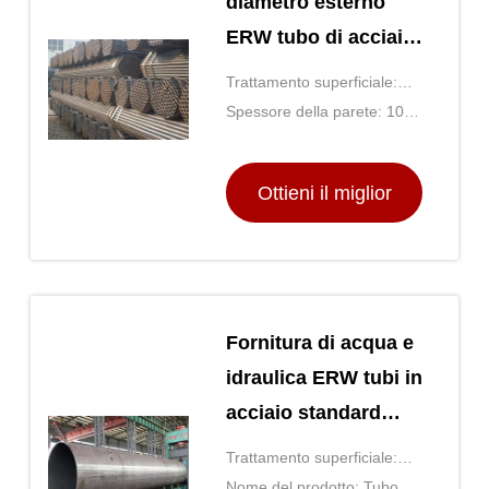
diametro esterno
ERW tubo di acciaio
con certificato ISO
Trattamento superficiale:
9001
Verniciatura nera,
Spessore della parete: 10,8
galvanizzata, rivestimento
mm-22,2 mm
anticorrosione
Ottieni il miglior
prezzo
Fornitura di acqua e
idraulica ERW tubi in
acciaio standard
ASTM A53 OD
Trattamento superficiale:
21,3mm-660mm
Verniciatura nera,
Nome del prodotto: Tubo