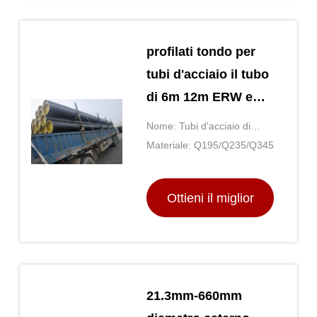
profilati tondo per
tubi d'acciaio il tubo
di 6m 12m ERW e
per la struttura della
Nome: Tubi d'acciaio di
costruzione
precisione di ERW
Materiale: Q195/Q235/Q345
Ottieni il miglior
prezzo
21.3mm-660mm