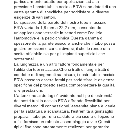
particolarmente adatto per applicazioni ad alta
pressione.I nostri tubi in acciaio ERW sono dotati di una
vasta gamma di specifiche per soddisfare le diverse
esigenze di vari settori.
Lo spessore della parete del nostro tubo in acciaio
ERW varia da 1,8 mm a 22,2 mm, consentendo
un'applicazione versatile in settori come l'edilizia,
l'automotive e la petrolchimica.Questa gamma di
spessore della parete assicura anche che il tubo possa
gestire pressioni e carichi diversi, il che lo rende una
scelta affidabile sia per gli impianti superficiali che
sotterranei.
La lunghezza è un altro fattore fondamentale per
l'utilità dei tubi in acciaio.Che si tratti di lunghi tratti di
condotte o di segmenti su misura, i nostri tubi in acciaio
ERW possono essere forniti per soddisfare le esigenze
specifiche del progetto senza compromettere la qualità
o le prestazioni.
L'attenzione ai dettagli è evidente nel tipo di estremità
dei nostri tubi in acciaio ERW.offrendo flessibilità per
diversi metodi di connessioneL'estremità piana è ideale
per la saldatura a scanalatura, l'estremità a guinzaglio
prepara il tubo per una saldatura più sicura e l'opzione
a filo fornisce un robusto assemblaggio a vite.Questi
tipi di fine sono attentamente realizzati per garantire