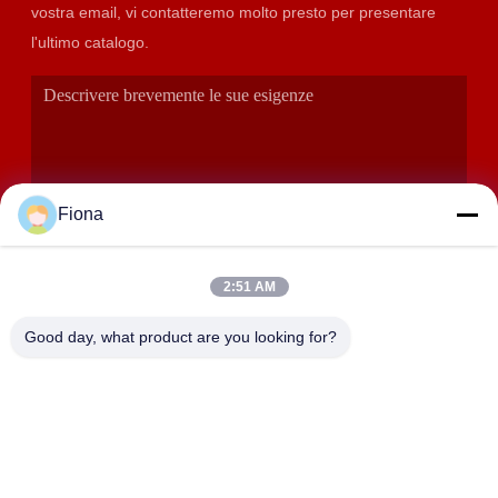
vostra email, vi contatteremo molto presto per presentare
l'ultimo catalogo.
Fiona
2:51 AM
INVIA
Good day, what product are you looking for?
INDIRIZZO
Stanze 2408,2409,2410, edificio di Huakun, No.200 strada
orientale di Xiangfu della parte 2, via di Dongjing, distretto di
Yuhua, Chang-Sha, Cina