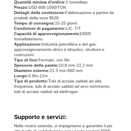
Quantità minima d'ordine:
1 tonnellata
Prezzo:
USD 600-1500/TON
Dettagli della confezione:
Fabbricazione a partire da
prodotti della voce 8528
Tempo di consegna:
15-25 giorni
Condizioni di pagamento:
L/C, T/T
Capacità di approvvigionamento
10000
tonnellate/anno
Applicazione:
Industria petrolifera e del gas,
approvvigionamento idrico e idraulico, strutture e
costruzioni
Tipo di fine:
Fermato, con filo
Spessore della parete:
10,8 mm-22,2 mm
Diametro esterno:
21.3 mm-660 mm
Lungo:
5.8m-12m
Tipo di prodotto:
Tubi di acciaio saldati ad alta
frequenza, tubi di acciaio saldati ad arco sommerso,
tubi di acciaio saldati ad elettrogas
Supporto e servizi:
Nella nostra azienda, ci impegniamo a garantire il più
alto livello di soddisfazione con i nostri prodotti ERW