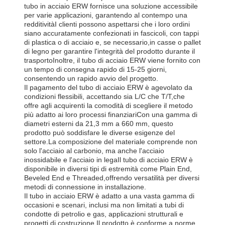
tubo in acciaio ERW fornisce una soluzione accessibile
per varie applicazioni, garantendo al contempo una
redditivitàI clienti possono aspettarsi che i loro ordini
siano accuratamente confezionati in fascicoli, con tappi
di plastica o di acciaio e, se necessario,in casse o pallet
di legno per garantire l'integrità del prodotto durante il
trasportoInoltre, il tubo di acciaio ERW viene fornito con
un tempo di consegna rapido di 15-25 giorni,
consentendo un rapido avvio del progetto.
Il pagamento del tubo di acciaio ERW è agevolato da
condizioni flessibili, accettando sia L/C che T/T,che
offre agli acquirenti la comodità di scegliere il metodo
più adatto ai loro processi finanziariCon una gamma di
diametri esterni da 21,3 mm a 660 mm, questo
prodotto può soddisfare le diverse esigenze del
settore.La composizione del materiale comprende non
solo l'acciaio al carbonio, ma anche l'acciaio
inossidabile e l'acciaio in legaIl tubo di acciaio ERW è
disponibile in diversi tipi di estremità come Plain End,
Beveled End e Threaded,offrendo versatilità per diversi
metodi di connessione in installazione.
Il tubo in acciaio ERW è adatto a una vasta gamma di
occasioni e scenari, inclusi ma non limitati a tubi di
condotte di petrolio e gas, applicazioni strutturali e
progetti di costruzione.Il prodotto è conforme a norme