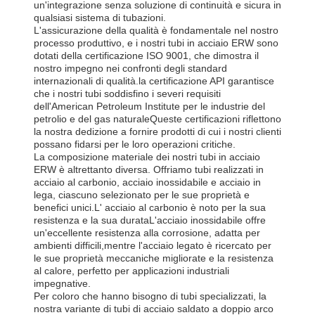
un'integrazione senza soluzione di continuità e sicura in
qualsiasi sistema di tubazioni.
L'assicurazione della qualità è fondamentale nel nostro
processo produttivo, e i nostri tubi in acciaio ERW sono
dotati della certificazione ISO 9001, che dimostra il
nostro impegno nei confronti degli standard
internazionali di qualità.la certificazione API garantisce
che i nostri tubi soddisfino i severi requisiti
dell'American Petroleum Institute per le industrie del
petrolio e del gas naturaleQueste certificazioni riflettono
la nostra dedizione a fornire prodotti di cui i nostri clienti
possano fidarsi per le loro operazioni critiche.
La composizione materiale dei nostri tubi in acciaio
ERW è altrettanto diversa. Offriamo tubi realizzati in
acciaio al carbonio, acciaio inossidabile e acciaio in
lega, ciascuno selezionato per le sue proprietà e
benefici unici.L' acciaio al carbonio è noto per la sua
resistenza e la sua durataL'acciaio inossidabile offre
un'eccellente resistenza alla corrosione, adatta per
ambienti difficili,mentre l'acciaio legato è ricercato per
le sue proprietà meccaniche migliorate e la resistenza
al calore, perfetto per applicazioni industriali
impegnative.
Per coloro che hanno bisogno di tubi specializzati, la
nostra variante di tubi di acciaio saldato a doppio arco