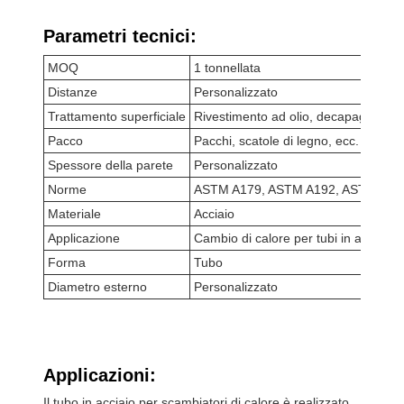
Parametri tecnici:
MOQ
1 tonnellata
Distanze
Personalizzato
Trattamento superficiale
Rivestimento ad olio, decapaggio aci
Pacco
Pacchi, scatole di legno, ecc.
Spessore della parete
Personalizzato
Norme
ASTM A179, ASTM A192, ASTM A210
Materiale
Acciaio
Applicazione
Cambio di calore per tubi in acciaio, 
Forma
Tubo
Diametro esterno
Personalizzato
Applicazioni:
Il tubo in acciaio per scambiatori di calore è realizzato