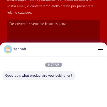
vostra email, vi contatteremo molto presto per presentare
l'ultimo catalogo.
Hannah
9:07 AM
INVIA
Good day, what product are you looking for?
INDIRIZZO
Stanze 2408,2409,2410, edificio di Huakun, No.200 strada
orientale di Xiangfu della parte 2, via di Dongjing, distretto di