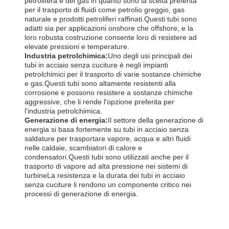
petrolifera e del gas in quanto sono la scelta preferita
per il trasporto di fluidi come petrolio greggio, gas
naturale e prodotti petroliferi raffinati.Questi tubi sono
adatti sia per applicazioni onshore che offshore, e la
loro robusta costruzione consente loro di resistere ad
elevate pressioni e temperature.
Industria petrolchimica:
Uno degli usi principali dei
tubi in acciaio senza cuciture è negli impianti
petrolchimici per il trasporto di varie sostanze chimiche
e gas.Questi tubi sono altamente resistenti alla
corrosione e possono resistere a sostanze chimiche
aggressive, che li rende l'opzione preferita per
l'industria petrolchimica.
Generazione di energia:
Il settore della generazione di
energia si basa fortemente su tubi in acciaio senza
saldature per trasportare vapore, acqua e altri fluidi
nelle caldaie, scambiatori di calore e
condensatori.Questi tubi sono utilizzati anche per il
trasporto di vapore ad alta pressione nei sistemi di
turbineLa resistenza e la durata dei tubi in acciaio
senza cuciture li rendono un componente critico nei
processi di generazione di energia.