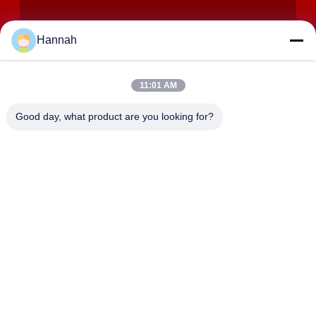
Hannah
11:01 AM
INVIA
Good day, what product are you looking for?
INDIRIZZO
Stanze 2408,2409,2410, edificio di Huakun, No.200 strada
orientale di Xiangfu della parte 2, via di Dongjing, distretto di
Yuhua, Chang-Sha, Cina
JOHO STEEL CO., LTD