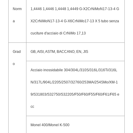
Norm
1,4446 1,4446 1,4448 1,4449 G-X2CrNiMoN17-13-4 G
a
X2CrNiMoN17-13-4 G-X6CrNiMo17-13 X 5 tubo senza
cuciture d'acciaio di CrNiMo 17,13
Grad
GB, AISI, ASTM, BACCANO, EN, JIS
o
Acciaio inossidabile 304/304L/310S/316L/316Ti/316L
N/317L/904L/2205/2507/32760/253MA/254SMo/XM-1
9/S31803/S32750/S32205/F50/F60/F55/F60/F61/F65 e
cc
Monel 400/Monel K-500