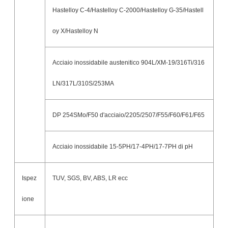
Hastelloy C-4/Hastelloy C-2000/Hastelloy G-35/Hastell
oy X/Hastelloy N
Acciaio inossidabile austenitico 904L/XM-19/316Ti/316
LN/317L/310S/253MA
DP 254SMo/F50 d'acciaio/2205/2507/F55/F60/F61/F65
Acciaio inossidabile 15-5PH/17-4PH/17-7PH di pH
Ispez
TUV, SGS, BV, ABS, LR ecc
ione