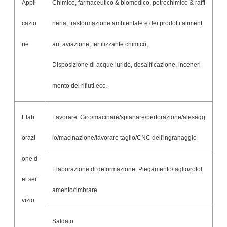
Appli
Chimico, farmaceutico & biomedico, petrochimico & raffi
cazio
neria, trasformazione ambientale e dei prodotti aliment
ne
ari, aviazione, fertilizzante chimico,
Disposizione di acque luride, desalificazione, inceneri
mento dei rifiuti ecc.
Elab
Lavorare: Giro/macinare/spianare/perforazione/alesagg
orazi
io/macinazione/lavorare taglio/CNC dell'ingranaggio
one d
Elaborazione di deformazione: Piegamento/taglio/rotol
el ser
amento/timbrare
vizio
Saldato